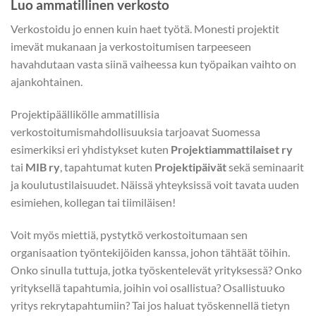
Luo ammatillinen verkosto
Verkostoidu jo ennen kuin haet työtä. Monesti projektit
imevät mukanaan ja verkostoitumisen tarpeeseen
havahdutaan vasta siinä vaiheessa kun työpaikan vaihto on
ajankohtainen.
Projektipäällikölle ammatillisia
verkostoitumismahdollisuuksia tarjoavat Suomessa
esimerkiksi eri yhdistykset kuten
Projektiammattilaiset ry
tai
MIB ry
, tapahtumat kuten
Projektipäivät
sekä seminaarit
ja koulutustilaisuudet. Näissä yhteyksissä voit tavata uuden
esimiehen, kollegan tai tiimiläisen!
Voit myös miettiä, pystytkö verkostoitumaan sen
organisaation työntekijöiden kanssa, johon tähtäät töihin.
Onko sinulla tuttuja, jotka työskentelevät yrityksessä? Onko
yrityksellä tapahtumia, joihin voi osallistua? Osallistuuko
yritys rekrytapahtumiin? Tai jos haluat työskennellä tietyn