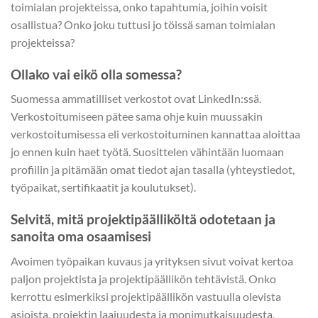
toimialan projekteissa, onko tapahtumia, joihin voisit
osallistua? Onko joku tuttusi jo töissä saman toimialan
projekteissa?
Ollako vai eikö olla somessa?
Suomessa ammatilliset verkostot ovat LinkedIn:ssä.
Verkostoitumiseen pätee sama ohje kuin muussakin
verkostoitumisessa eli verkostoituminen kannattaa aloittaa
jo ennen kuin haet työtä. Suosittelen vähintään luomaan
profiilin ja pitämään omat tiedot ajan tasalla (yhteystiedot,
työpaikat, sertifikaatit ja koulutukset).
Selvitä, mitä projektipäälliköltä odotetaan ja
sanoita oma osaamisesi
Avoimen työpaikan kuvaus ja yrityksen sivut voivat kertoa
paljon projektista ja projektipäällikön tehtävistä. Onko
kerrottu esimerkiksi projektipäällikön vastuulla olevista
asioista, projektin laajuudesta ja monimutkaisuudesta,