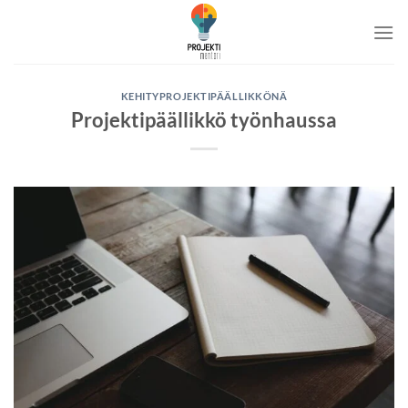
Skip
to
content
KEHITYPROJEKTIPÄÄLLIKKÖNÄ
Projektipäällikkö työnhaussa