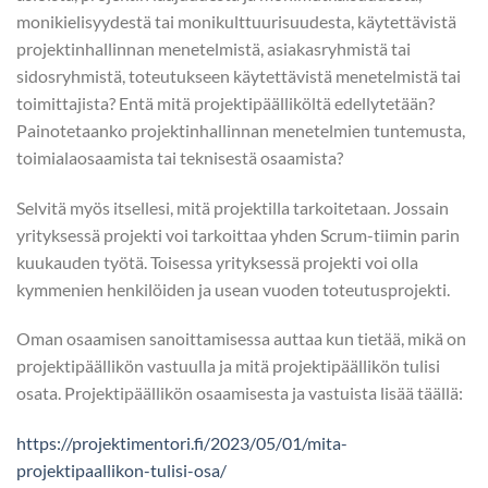
monikielisyydestä tai monikulttuurisuudesta, käytettävistä
projektinhallinnan menetelmistä, asiakasryhmistä tai
sidosryhmistä, toteutukseen käytettävistä menetelmistä tai
toimittajista? Entä mitä projektipäälliköltä edellytetään?
Painotetaanko projektinhallinnan menetelmien tuntemusta,
toimialaosaamista tai teknisestä osaamista?
Selvitä myös itsellesi, mitä projektilla tarkoitetaan. Jossain
yrityksessä projekti voi tarkoittaa yhden Scrum-tiimin parin
kuukauden työtä. Toisessa yrityksessä projekti voi olla
kymmenien henkilöiden ja usean vuoden toteutusprojekti.
Oman osaamisen sanoittamisessa auttaa kun tietää, mikä on
projektipäällikön vastuulla ja mitä projektipäällikön tulisi
osata. Projektipäällikön osaamisesta ja vastuista lisää täällä:
https://projektimentori.fi/2023/05/01/mita-
projektipaallikon-tulisi-osa/