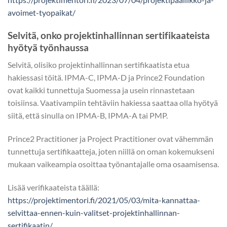
avoimet-tyopaikat/
Selvitä, onko projektinhallinnan sertifikaateista
hyötyä työnhaussa
Selvitä, olisiko projektinhallinnan sertifikaatista etua
hakiessasi töitä. IPMA-C, IPMA-D ja Prince2 Foundation
ovat kaikki tunnettuja Suomessa ja usein rinnastetaan
toisiinsa. Vaativampiin tehtäviin hakiessa saattaa olla hyötyä
siitä, että sinulla on IPMA-B, IPMA-A tai PMP.
Prince2 Practitioner ja Project Practitioner ovat vähemmän
tunnettuja sertifikaatteja, joten niillä on oman kokemukseni
mukaan vaikeampia osoittaa työnantajalle oma osaamisensa.
Lisää verifikaateista täällä:
https://projektimentori.fi/2021/05/03/mita-kannattaa-
selvittaa-ennen-kuin-valitset-projektinhallinnan-
sertifikaatin/