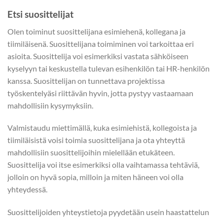
Etsi suosittelijat
Olen toiminut suosittelijana esimiehenä, kollegana ja
tiimiläisenä. Suosittelijana toimiminen voi tarkoittaa eri
asioita. Suosittelija voi esimerkiksi vastata sähköiseen
kyselyyn tai keskustella tulevan esihenkilön tai HR-henkilön
kanssa. Suosittelijan on tunnettava projektissa
työskentelyäsi riittävän hyvin, jotta pystyy vastaamaan
mahdollisiin kysymyksiin.
Valmistaudu miettimällä, kuka esimiehistä, kollegoista ja
tiimiläisistä voisi toimia suosittelijana ja ota yhteyttä
mahdollisiin suosittelijoihin mielellään etukäteen.
Suosittelija voi itse esimerkiksi olla vaihtamassa tehtäviä,
jolloin on hyvä sopia, milloin ja miten häneen voi olla
yhteydessä.
Suosittelijoiden yhteystietoja pyydetään usein haastattelun