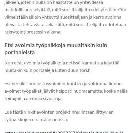
jälkeen, joten sinulla on haastattelun yhteydessä
mahdollisuus selvittää, mitä suosittelijalta edellytetään. Ota
viimeistään silloin yhteyttä suosittelijaan ja kerro avoinna
olevasta tehtävästä sekä siitä, mitä suosittelijalta odotetaan
rekrytointiprosessin aikana.
Etsi avoimia työpaikkoja muualtakin kuin
portaaleista
Kun etsit avoimia työpaikkoja netissä, kannattaa käyttää
muitakin kuin portaaleja kuten duunitori.fi.
Esimerkiksi puolustusvoimien, kuntien ja valtionhallinnon
avoimet työpaikat jäävät helposti huomaamatta, koska näillä
toimijoilla on omia sivustoja.
Lue tästä vinkit avointen projektinhallintaan liittyvien
työpaikkojen etsintään netissä:
https://projektimentori.fi/2023/07/04/projektipaallikko-ja-