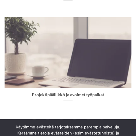
Projektipäällikkö ja avoimet työpaikat
1
2
3
4
5
Käytämme evästeitä tarjotaksemme parempia palveluja.
Keräämme tietoja evästeiden (esim.evästetunniste) ja