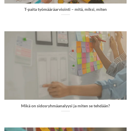
T-paita työmääräarviointi – mitä, miksi, miten
Mikä on sidosryhmäanalyysi ja miten se tehdään?