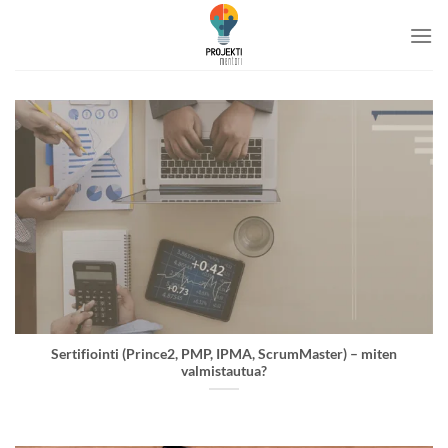
Skip
to
content
Sertifiointi (Prince2, PMP, IPMA, ScrumMaster) – miten
valmistautua?