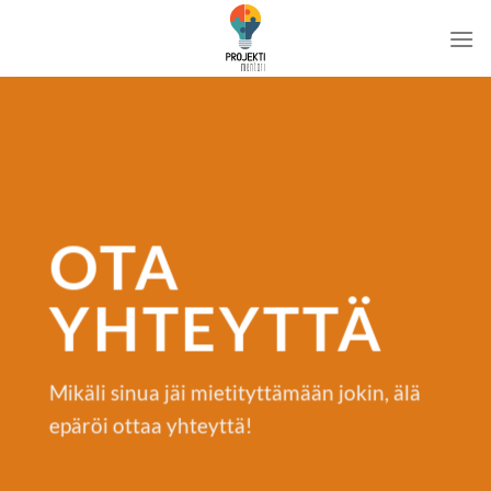
Skip
to
content
OTA
YHTEYTTÄ
Mikäli sinua jäi mietityttämään jokin, älä
epäröi ottaa yhteyttä!