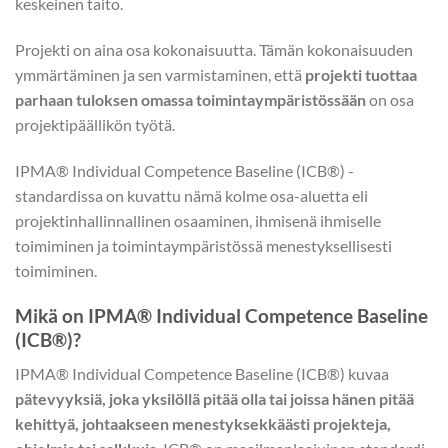
keskeinen taito.
Projekti on aina osa kokonaisuutta. Tämän kokonaisuuden
ymmärtäminen ja sen varmistaminen, että
projekti tuottaa
parhaan tuloksen omassa toimintaympäristössään
on osa
projektipäällikön työtä.
IPMA® Individual Competence Baseline (ICB®) -
standardissa on kuvattu nämä kolme osa-aluetta eli
projektinhallinnallinen osaaminen, ihmisenä ihmiselle
toimiminen ja toimintaympäristössä menestyksellisesti
toimiminen.
Mikä on IPMA® Individual Competence Baseline
(ICB®)?
IPMA® Individual Competence Baseline (ICB®) kuvaa
pätevyyksiä, joka yksilöllä pitää olla tai joissa hänen pitää
kehittyä, johtaakseen menestyksekkäästi projekteja,