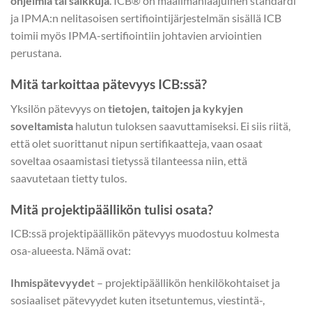
ohjelmia tai salkkuja
. ICB® on maailmanlaajuinen standardi
ja IPMA:n nelitasoisen sertifiointijärjestelmän sisällä ICB
toimii myös IPMA-sertifiointiin johtavien arviointien
perustana.
Mitä tarkoittaa pätevyys ICB:ssä?
Yksilön pätevyys on
tietojen, taitojen ja kykyjen
soveltamista
halutun tuloksen saavuttamiseksi. Ei siis riitä,
että olet suorittanut nipun sertifikaatteja, vaan osaat
soveltaa osaamistasi tietyssä tilanteessa niin, että
saavutetaan tietty tulos.
Mitä projektipäällikön tulisi osata?
ICB:ssä projektipäällikön pätevyys muodostuu kolmesta
osa-alueesta. Nämä ovat:
Ihmispätevyyde
t – projektipäällikön henkilökohtaiset ja
sosiaaliset pätevyydet kuten itsetuntemus, viestintä-,