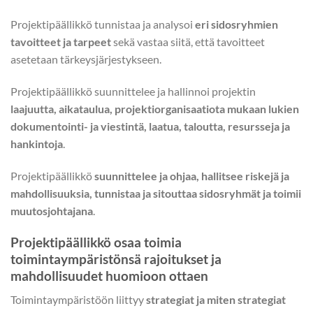
Projektipäällikkö tunnistaa ja analysoi
eri sidosryhmien
tavoitteet ja tarpeet
sekä vastaa siitä, että tavoitteet
asetetaan tärkeysjärjestykseen.
Projektipäällikkö suunnittelee ja hallinnoi projektin
laajuutta, aikataulua, projektiorganisaatiota mukaan lukien
dokumentointi- ja viestintä, laatua, taloutta, resursseja ja
hankintoja
.
Projektipäällikkö
suunnittelee ja ohjaa, hallitsee riskejä ja
mahdollisuuksia, tunnistaa ja sitouttaa sidosryhmät ja toimii
muutosjohtajana
.
Projektipäällikkö osaa toimia
toimintaympäristönsä rajoitukset ja
mahdollisuudet huomioon ottaen
Toimintaympäristöön liittyy
strategiat ja miten strategiat