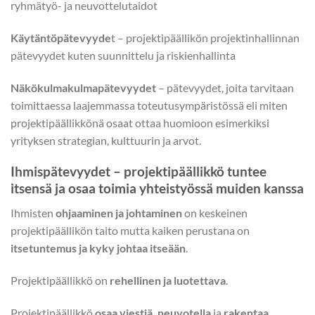
ryhmätyö- ja neuvottelutaidot
Käytäntöpätevyyde
t – projektipäällikön projektinhallinnan
pätevyydet kuten suunnittelu ja riskienhallinta
Näkökulmakulmapätevyydet
– pätevyydet, joita tarvitaan
toimittaessa laajemmassa toteutusympäristössä eli miten
projektipäällikkönä osaat ottaa huomioon esimerkiksi
yrityksen strategian, kulttuurin ja arvot.
Ihmispätevyydet – projektipäällikkö tuntee
itsensä ja osaa toimia yhteistyössä muiden kanssa
Ihmisten
ohjaaminen ja johtaminen
on keskeinen
projektipäällikön taito mutta kaiken perustana on
itsetuntemus ja kyky johtaa itseään
.
Projektipäällikkö on
rehellinen ja luotettava
.
Projektipäällikkö
osaa viestiä, neuvotella
ja
rakentaa