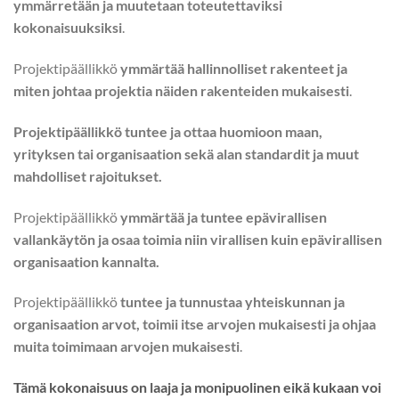
ymmärretään ja muutetaan toteutettaviksi
kokonaisuuksiksi
.
Projektipäällikkö
ymmärtää hallinnolliset rakenteet ja
miten johtaa projektia näiden rakenteiden mukaisesti
.
Projektipäällikkö tuntee ja ottaa huomioon maan,
yrityksen tai organisaation sekä alan standardit ja muut
mahdolliset rajoitukset.
Projektipäällikkö
ymmärtää ja tuntee epävirallisen
vallankäytön ja osaa toimia niin virallisen kuin epävirallisen
organisaation kannalta.
Projektipäällikkö
tuntee ja tunnustaa yhteiskunnan ja
organisaation arvot, toimii itse arvojen mukaisesti ja ohjaa
muita toimimaan arvojen mukaisesti
.
Tämä kokonaisuus on laaja ja monipuolinen eikä kukaan voi