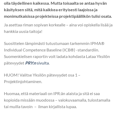
olla täydellinen kaikessa. Mutta toisaalta se antaa hyvän
käsityksen siitä, mitä kaikkea erityisesti laajoissa ja
monimutkaisissa projekteissa projektipäällikön tulisi osata.
Ja asettaa riman sopivan korkealle – aina voi opiskella lisää ja
hankkia uusia taitoja!
Suosittelen lämpimästi tutustumaan tarkemmin IPMA®
Individual Competence Baseline (ICB®) -standardiin.
Suomenkielisen raportin voit ladata kohdasta Lataa Yksilön
pätevyydet
PRY:n
sivulta
.
HUOM! Valitse Yksilön pätevyydet osa 1 –
Projektinjohtaminen.
Huomaa, että materiaali on IPR:än alaista ja sitä ei saa
kopioida missään muodossa – valokuvaamalla, tulostamalla
tai muilla tavoin – ilman kirjallista lupaa.