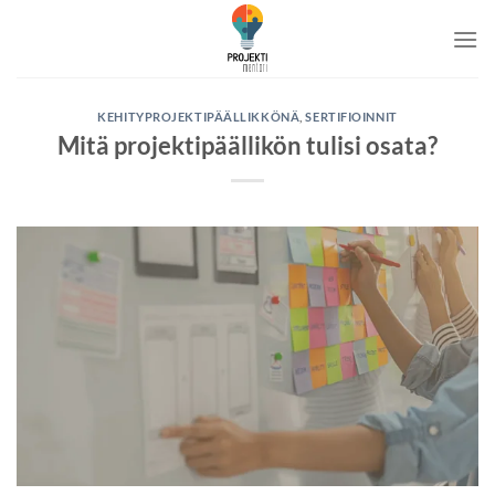
Skip
to
content
KEHITYPROJEKTIPÄÄLLIKKÖNÄ
,
SERTIFIOINNIT
Mitä projektipäällikön tulisi osata?