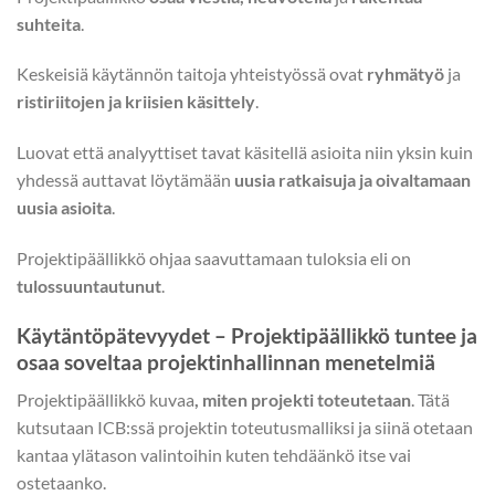
suhteita
.
Keskeisiä käytännön taitoja yhteistyössä ovat
ryhmätyö
ja
ristiriitojen ja kriisien käsittely
.
Luovat että analyyttiset tavat käsitellä asioita niin yksin kuin
yhdessä auttavat löytämään
uusia ratkaisuja ja oivaltamaan
uusia asioita
.
Projektipäällikkö ohjaa saavuttamaan tuloksia eli on
tulossuuntautunut
.
Käytäntöpätevyydet – Projektipäällikkö tuntee ja
osaa soveltaa projektinhallinnan menetelmiä
Projektipäällikkö kuvaa
, miten projekti toteutetaan
. Tätä
kutsutaan ICB:ssä projektin toteutusmalliksi ja siinä otetaan
kantaa ylätason valintoihin kuten tehdäänkö itse vai
ostetaanko.