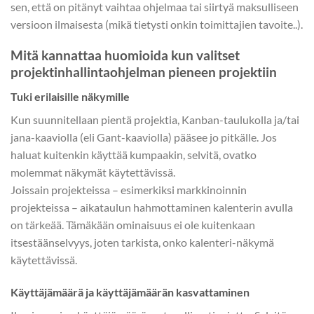
sen, että on pitänyt vaihtaa ohjelmaa tai siirtyä maksulliseen
versioon ilmaisesta (mikä tietysti onkin toimittajien tavoite..).
Mitä kannattaa huomioida kun valitset
projektinhallintaohjelman pieneen projektiin
Tuki erilaisille näkymille
Kun suunnitellaan pientä projektia, Kanban-taulukolla ja/tai
jana-kaaviolla (eli Gant-kaaviolla) pääsee jo pitkälle. Jos
haluat kuitenkin käyttää kumpaakin, selvitä, ovatko
molemmat näkymät käytettävissä.
Joissain projekteissa – esimerkiksi markkinoinnin
projekteissa – aikataulun hahmottaminen kalenterin avulla
on tärkeää. Tämäkään ominaisuus ei ole kuitenkaan
itsestäänselvyys, joten tarkista, onko kalenteri-näkymä
käytettävissä.
Käyttäjämäärä ja käyttäjämäärän kasvattaminen