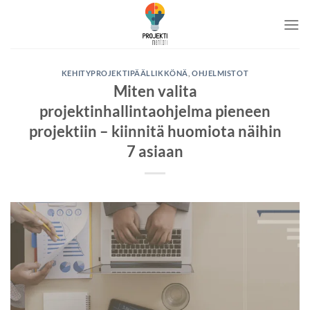
Skip
to
content
KEHITYPROJEKTIPÄÄLLIKKÖNÄ
,
OHJELMISTOT
Miten valita
projektinhallintaohjelma pieneen
projektiin – kiinnitä huomiota näihin
7 asiaan