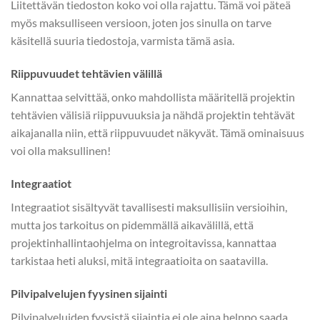
Liitettävän tiedoston koko voi olla rajattu. Tämä voi päteä
myös maksulliseen versioon, joten jos sinulla on tarve
käsitellä suuria tiedostoja, varmista tämä asia.
Riippuvuudet tehtävien välillä
Kannattaa selvittää, onko mahdollista määritellä projektin
tehtävien välisiä riippuvuuksia ja nähdä projektin tehtävät
aikajanalla niin, että riippuvuudet näkyvät. Tämä ominaisuus
voi olla maksullinen!
Integraatiot
Integraatiot sisältyvät tavallisesti maksullisiin versioihin,
mutta jos tarkoitus on pidemmällä aikavälillä, että
projektinhallintaohjelma on integroitavissa, kannattaa
tarkistaa heti aluksi, mitä integraatioita on saatavilla.
Pilvipalvelujen fyysinen sijainti
Pilvipalveluiden fyysistä sijaintia ei ole aina helppo saada