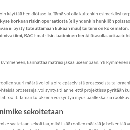
n käyttää henkilötasolla. Tämä voi olla kuitenkin esimerkiksi tarp
kyse korkean riskin operaatiosta (eli yhdenkin henkilön poissaol
ävää ei pysty toteuttamaan kukaan muu) tai tiimi on kokematon. 
miva tiimi, RACI-matriisin laatiminen henkilötasolla auttaa teh
li kymmeneen, kannattaa matriisi jakaa useampaan. Yli kymmenen r
 roolien suuri määrä voi olla oire epäselvistä prosesseista tai orga
yhteisiä prosesseja, voi syntyä tilanne, että projektissa pyritään 
ät roolit. Tämän tuloksena voi syntyä myös päällekkäisiä roolikuv
änimike sekoitetaan
imike saatetaan sekoittaa, mikä lisää roolien määrää ja heikentää