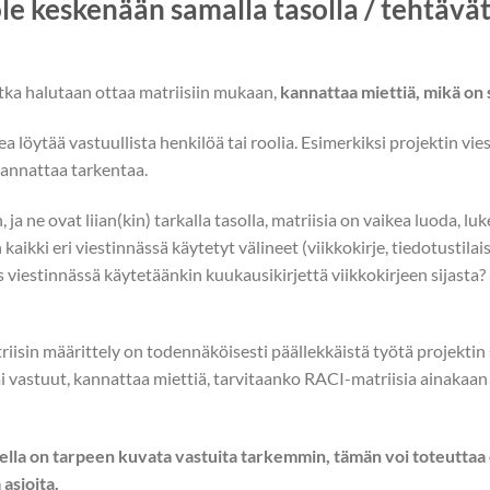
ole keskenään samalla tasolla / tehtävät 
otka halutaan ottaa matriisiin mukaan,
kannattaa miettiä, mikä on 
ikea löytää vastuullista henkilöä tai roolia. Esimerkiksi projektin v
 kannattaa tarkentaa.
, ja ne ovat liian(kin) tarkalla tasolla, matriisia on vaikea luoda, luk
aikki eri viestinnässä käytetyt välineet (viikkokirje, tiedotustilai
s viestinnässä käytetäänkin kuukausikirjettä viikkokirjeen sijasta? 
iisin määrittely on todennäköisesti päällekkäistä työtä projektin
i vastuut, kannattaa miettiä, tarvitaanko RACI-matriisia ainakaan 
eella on tarpeen kuvata vastuita tarkemmin, tämän voi toteuttaa 
 asioita.