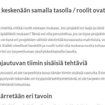
t keskenään samalla tasolla / roolit ovat
iettiä, mitkä roolit otetaan mukaan. Jos projekti on laaja ja siinä 
ipäälliköt mukaan? Tämä voi olla perusteltua, jos on kyse projekti
 on kyse eri projektien välistä viestintää kuvaavasta matriisista, voi
 Kaikki oleelliset henkilöt ja roolit tulisi olla mukana mutta toisa
triisi on tarpeettoman yksityiskohtaisella tasolla.
jautuvan tiimin sisäisiä tehtäviä
autuvasti, ei ole tarpeellista kuva tämän tiimin sisäisiä vastuita. E
t pystyvät tekemään eri tyyppisiä kehitystehtäviä, ei ole tarpeen ni
stehtäviä toteuttaa.
ärretään eri tavoin