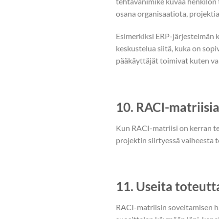
tehtävänimike kuvaa henkilön ta
osana organisaatiota, projektia
Esimerkiksi ERP-järjestelmän 
keskustelua siitä, kuka on sopi
pääkäyttäjät toimivat kuten var
10. RACI-matriisia
Kun RACI-matriisi on kerran te
projektin siirtyessä vaiheesta t
11. Useita toteutt
RACI-matriisin soveltamisen haa