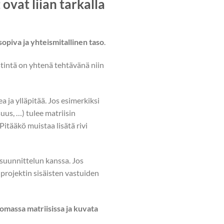
ovat liian tarkalla
sopiva ja yhteismitallinen taso
.
iestintä on yhtenä tehtävänä niin
ea ja ylläpitää. Jos esimerkiksi
suus, …) tulee matriisin
Pitääkö muistaa lisätä rivi
 suunnittelun kanssa. Jos
projektin sisäisten vastuiden
omassa matriisissa ja kuvata