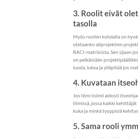
3. Roolit eivät ole
tasolla
Myös roolien kohdalla on hyvä m
otetaanko aliprojektien projekt
RACI-matriisista. Sen sijaan jos
on pelkästään projektipäällikkö.
luoda, lukea ja ylläpitää jos ma
4. Kuvataan itseoh
Jos tiimi toimii aidosti itseohj
tiimissä, jossa kaikki kehittäjä
kuka ja minkä tyyppisiä kehity
5. Sama rooli ymm