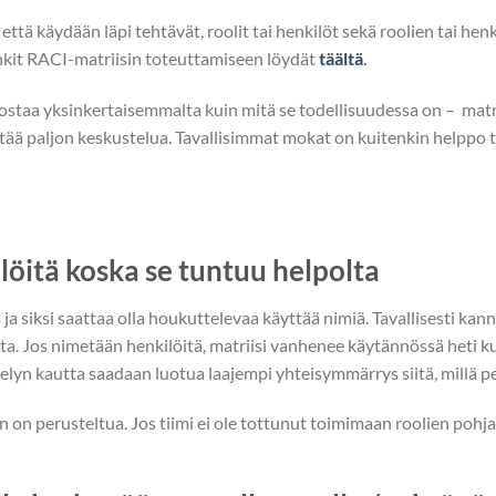
että käydään läpi tehtävät, roolit tai henkilöt sekä roolien tai he
nkit RACI-matriisin toteuttamiseen löydät
täältä
.
ostaa yksinkertaisemmalta kuin mitä se todellisuudessa on – matri
ttää paljon keskustelua. Tavallisimmat mokat on kuitenkin helppo t
löitä koska se tuntuu helpolta
ja siksi saattaa olla houkuttelevaa käyttää nimiä. Tavallisesti kann
tta. Jos nimetään henkilöitä, matriisi vanhenee käytännössä heti
telyn kautta saadaan luotua laajempi yhteisymmärrys siitä, millä pe
n perusteltua. Jos tiimi ei ole tottunut toimimaan roolien pohjal