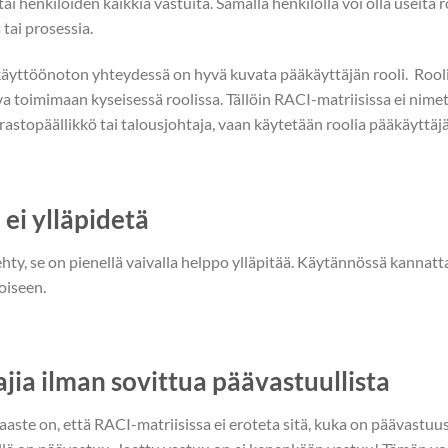
i henkilöiden kaikkia vastuita. Samalla henkilöllä voi olla useita 
 tai prosessia.
käyttöönoton yhteydessä on hyvä kuvata pääkäyttäjän rooli. Roo
va toimimaan kyseisessä roolissa. Tällöin RACI-matriisissa ei nimetä
astopäällikkö tai talousjohtaja, vaan käytetään roolia pääkäyttäjä
 ei ylläpidetä
hty, se on pienellä vaivalla helppo ylläpitää. Käytännössä kannatt
oiseen.
ajia ilman sovittua päävastuullista
ste on, että RACI-matriisissa ei eroteta sitä, kuka on päävastuuss