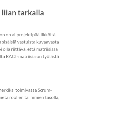
 liian tarkalla
on on aliprojektipäällikköitä,
n sisäisiä vastuista kuvaavasta
 olla riittävä, että matriisissa
alta RACI-matriisia on työlästä
simerkiksi toimivassa Scrum-
metä roolien tai nimien tasolla,