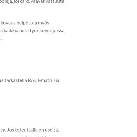
rooleja, jotka kuvaavat vastuuta
likuvaus helpottaa myös
 kaikkia niitä työnkuvia, joissa
.
aa tarkastella RACI-matriisia
a. Jos toteuttajia on useita,