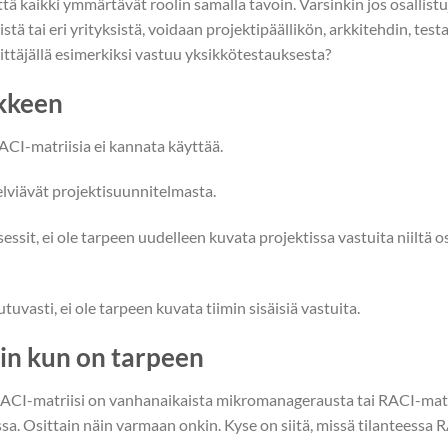
ttä kaikki ymmärtävät roolin samalla tavoin. Varsinkin jos osallistuj
tä tai eri yrityksistä, voidaan projektipäällikön, arkkitehdin, test
ttäjällä esimerkiksi vastuu yksikkötestauksesta?
ikkeen
RACI-matriisia ei kannata käyttää.
elviävät projektisuunnitelmasta.
ssit, ei ole tarpeen uudelleen kuvata projektissa vastuita niiltä os
utuvasti, ei ole tarpeen kuvata tiimin sisäisiä vastuita.
loin kun on tarpeen
RACI-matriisi on vanhanaikaista mikromanagerausta tai RACI-matr
sa. Osittain näin varmaan onkin. Kyse on siitä, missä tilanteessa 