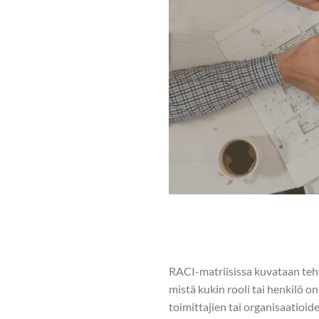
RACI-matriisissa kuvataan tehtä
mistä kukin rooli tai henkilö o
toimittajien tai organisaatioi