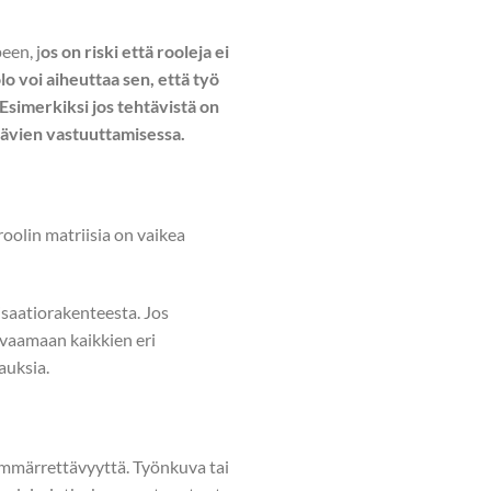
een, j
os on riski että rooleja ei
o voi aiheuttaa sen, että työ
Esimerkiksi jos tehtävistä on
tävien vastuuttamisessa.
oolin matriisia on vaikea
nisaatiorakenteesta. Jos
kuvaamaan kaikkien eri
auksia.
 ymmärrettävyyttä. Työnkuva tai