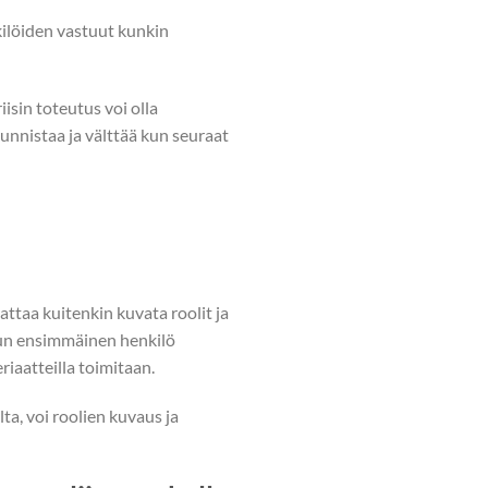
nkilöiden vastuut kunkin
isin toteutus voi olla
unnistaa ja välttää kun seuraat
attaa kuitenkin kuvata roolit ja
 kun ensimmäinen henkilö
riaatteilla toimitaan.
ta, voi roolien kuvaus ja