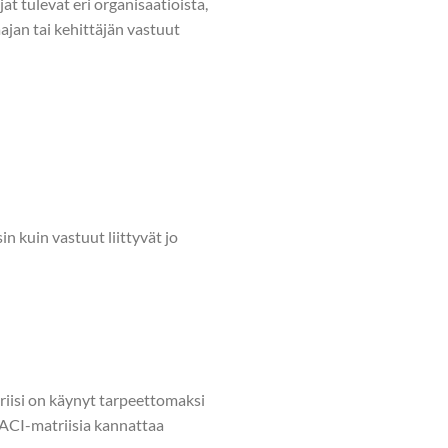
at tulevat eri organisaatioista,
aajan tai kehittäjän vastuut
in kuin vastuut liittyvät jo
iisi on käynyt tarpeettomaksi
RACI-matriisia kannattaa