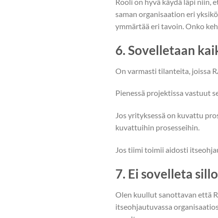
Rooli on hyvä käydä läpi niin, e
saman organisaation eri yksiköis
ymmärtää eri tavoin. Onko kehi
6. Sovelletaan ka
On varmasti tilanteita, joissa 
Pienessä projektissa vastuut s
Jos yrityksessä on kuvattu prose
kuvattuihin prosesseihin.
Jos tiimi toimii aidosti itseohja
7. Ei sovelleta sil
Olen kuullut sanottavan että 
itseohjautuvassa organisaatios