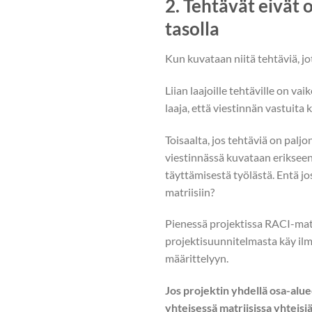
2. Tehtävät eivät 
tasolla
Kun kuvataan niitä tehtäviä, j
Liian laajoille tehtäville on va
laaja, että viestinnän vastuita
Toisaalta, jos tehtäviä on paljon
viestinnässä kuvataan erikseen k
täyttämisestä työlästä. Entä jo
matriisiin?
Pienessä projektissa RACI-matr
projektisuunnitelmasta käy ilm
määrittelyyn.
Jos projektin yhdellä osa-alu
yhteisessä matriisissa yhteisiä