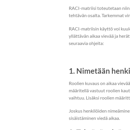
RACI-matriisi toteutetaan niin 
tehtävän osalta. Tarkemmat vi
RACI-matriisin käyttö voi kuul
yllättävän aikaa vievää ja herä
seuraavia ohjeita:
1. Nimetään henki
Roolien kuvaus on aikaa vievää 
määritellä vastuut roolien kau
vaihtuu. Lisäksi roolien määrit
Joskus henkilöiden nimeäminen o
sisäistäminen viedä aikaa.