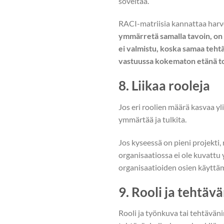
soveltaa.
RACI-matriisia kannattaa harvoi
ymmärretä samalla tavoin, on 
ei valmistu, koska samaa teht
vastuussa kokematon etänä toi
8. Liikaa rooleja
Jos eri roolien määrä kasvaa y
ymmärtää ja tulkita.
Jos kyseessä on pieni projekti,
organisaatiossa ei ole kuvattu 
organisaatioiden osien käyttäm
9. Rooli ja tehtäv
Rooli ja työnkuva tai tehtävän